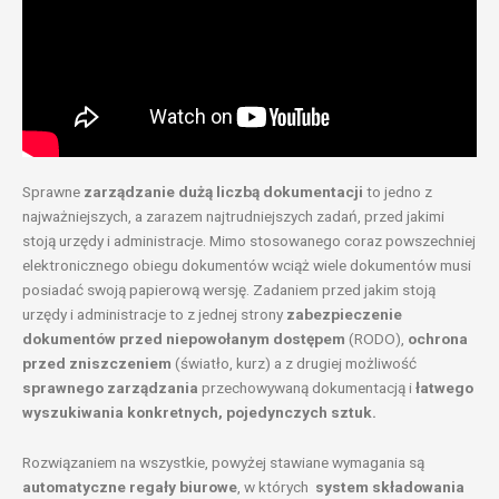
Sprawne
zarządzanie
dużą liczbą dokumentacji
to jedno z
najważniejszych, a zarazem najtrudniejszych zadań, przed jakimi
stoją urzędy i administracje. Mimo stosowanego coraz powszechniej
elektronicznego obiegu dokumentów wciąż wiele dokumentów musi
posiadać swoją papierową wersję. Zadaniem przed jakim stoją
urzędy i administracje to z jednej strony
zabezpieczenie
dokumentów przed niepowołanym dostępem
(RODO),
ochrona
przed zniszczeniem
(światło, kurz) a z drugiej możliwość
sprawnego zarządzania
przechowywaną dokumentacją i
łatwego
wyszukiwania konkretnych, pojedynczych sztuk.
Rozwiązaniem na wszystkie, powyżej stawiane wymagania są
automatyczne regały biurowe
, w których
system składowania