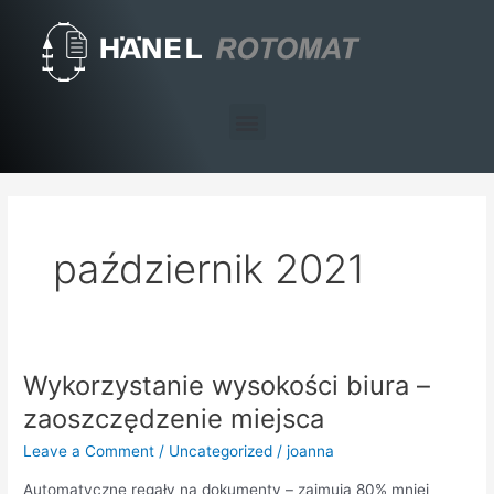
Skip
to
content
Menu
październik 2021
Wykorzystanie wysokości biura –
Wykorzystanie
wysokości
zaoszczędzenie miejsca
biura
Leave a Comment
/
Uncategorized
/
joanna
–
zaoszczędzenie
Automatyczne regały na dokumenty – zajmują 80% mniej