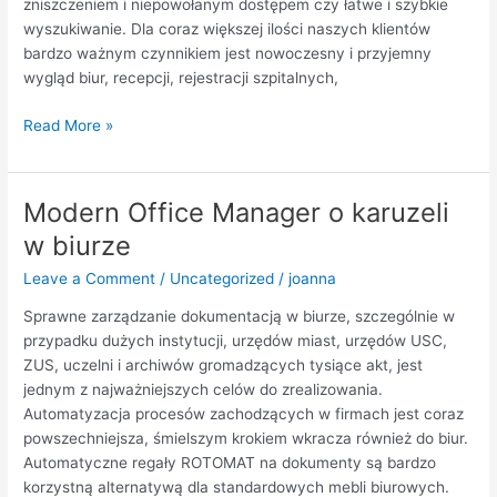
zniszczeniem i niepowołanym dostępem czy łatwe i szybkie
wyszukiwanie. Dla coraz większej ilości naszych klientów
bardzo ważnym czynnikiem jest nowoczesny i przyjemny
wygląd biur, recepcji, rejestracji szpitalnych,
Read More »
Modern Office Manager o karuzeli
Modern
Office
w biurze
Manager
Leave a Comment
/
Uncategorized
/
joanna
o
karuzeli
Sprawne zarządzanie dokumentacją w biurze, szczególnie w
w
przypadku dużych instytucji, urzędów miast, urzędów USC,
biurze
ZUS, uczelni i archiwów gromadzących tysiące akt, jest
jednym z najważniejszych celów do zrealizowania.
Automatyzacja procesów zachodzących w firmach jest coraz
powszechniejsza, śmielszym krokiem wkracza również do biur.
Automatyczne regały ROTOMAT na dokumenty są bardzo
korzystną alternatywą dla standardowych mebli biurowych.