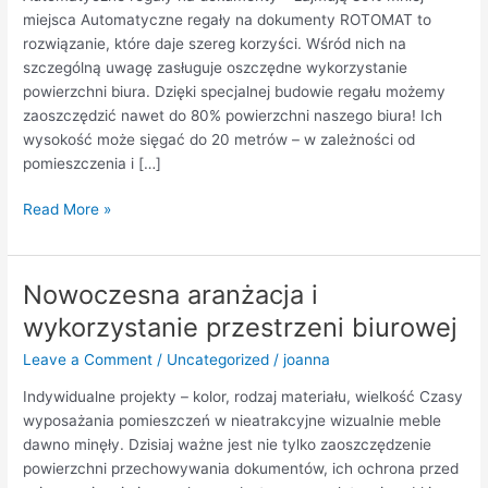
miejsca
miejsca Automatyczne regały na dokumenty ROTOMAT to
rozwiązanie, które daje szereg korzyści. Wśród nich na
szczególną uwagę zasługuje oszczędne wykorzystanie
powierzchni biura. Dzięki specjalnej budowie regału możemy
zaoszczędzić nawet do 80% powierzchni naszego biura! Ich
wysokość może sięgać do 20 metrów – w zależności od
pomieszczenia i […]
Read More »
Nowoczesna aranżacja i
Nowoczesna
aranżacja
wykorzystanie przestrzeni biurowej
i
Leave a Comment
/
Uncategorized
/
joanna
wykorzystanie
przestrzeni
Indywidualne projekty – kolor, rodzaj materiału, wielkość Czasy
biurowej
wyposażania pomieszczeń w nieatrakcyjne wizualnie meble
dawno minęły. Dzisiaj ważne jest nie tylko zaoszczędzenie
powierzchni przechowywania dokumentów, ich ochrona przed